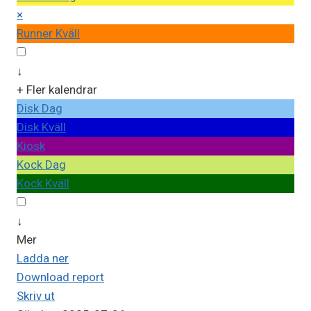
×
Runner Kväll
↓
+ Fler kalendrar
Disk Dag
Disk Kväll
Kiosk
Kock Dag
Kock Kväll
↓
Mer
Ladda ner
Download report
Skriv ut