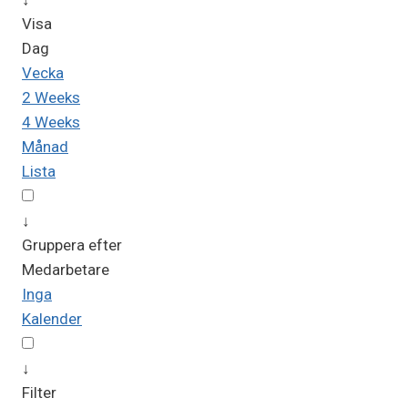
Visa
Dag
Vecka
2 Weeks
4 Weeks
Månad
Lista
↓
Gruppera efter
Medarbetare
Inga
Kalender
↓
Filter