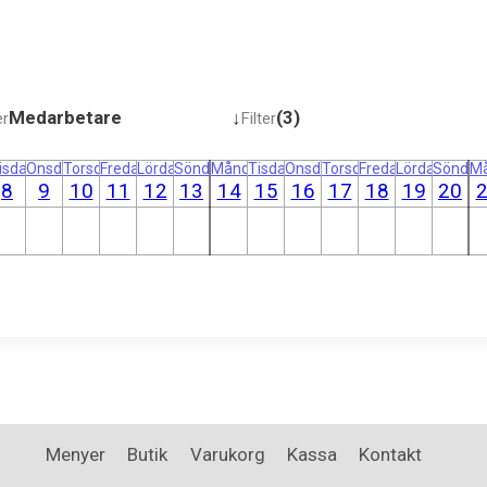
Medarbetare
↓
(3)
er
Filter
g
isdag
Onsdag
Torsdag
Fredag
Lördag
Söndag
Måndag
Tisdag
Onsdag
Torsdag
Fredag
Lördag
Söndag
M
8
9
10
11
12
13
14
15
16
17
18
19
20
Menyer
Butik
Varukorg
Kassa
Kontakt