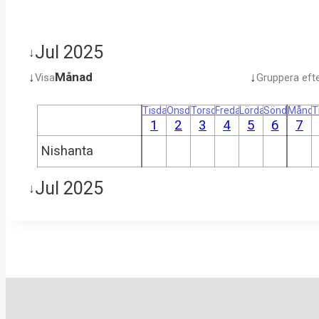
Jul 2025
↓
↓
Månad
↓
Visa
Gruppera eft
Tisdag
Onsdag
Torsdag
Fredag
Lördag
Söndag
Månda
T
1
2
3
4
5
6
7
Nishanta
Jul 2025
↓