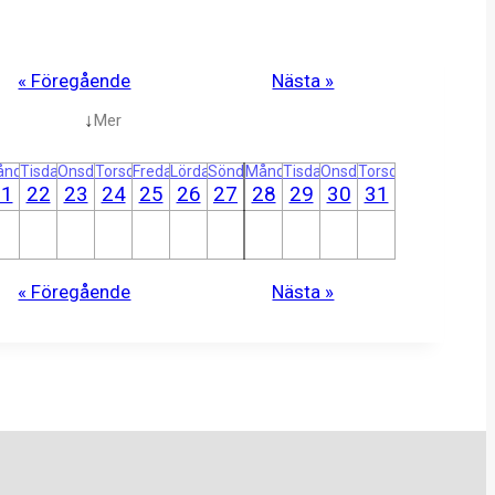
« Föregående
Nästa »
↓
Mer
åndag
Tisdag
Onsdag
Torsdag
Fredag
Lördag
Söndag
Måndag
Tisdag
Onsdag
Torsdag
21
22
23
24
25
26
27
28
29
30
31
« Föregående
Nästa »