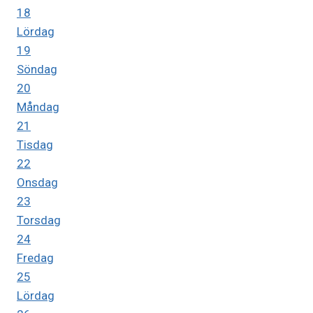
18
Lördag
19
Söndag
20
Måndag
21
Tisdag
22
Onsdag
23
Torsdag
24
Fredag
25
Lördag