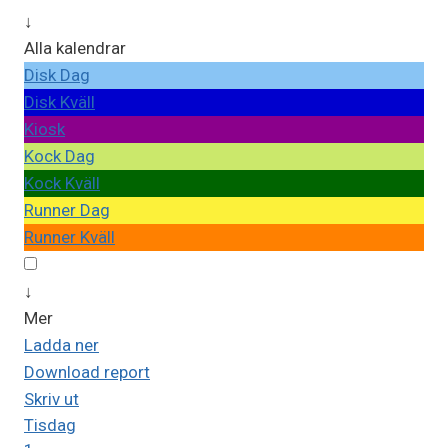
↓
Alla kalendrar
Disk Dag
Disk Kväll
Kiosk
Kock Dag
Kock Kväll
Runner Dag
Runner Kväll
↓
Mer
Ladda ner
Download report
Skriv ut
Tisdag