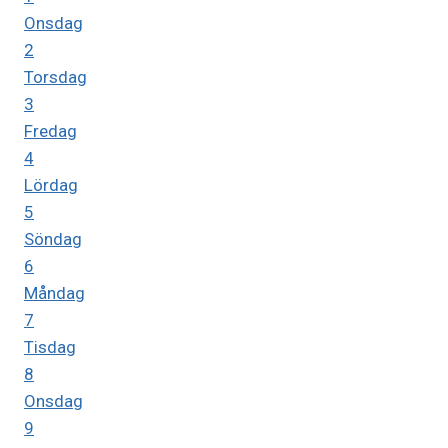
Onsdag
2
Torsdag
3
Fredag
4
Lördag
5
Söndag
6
Måndag
7
Tisdag
8
Onsdag
9