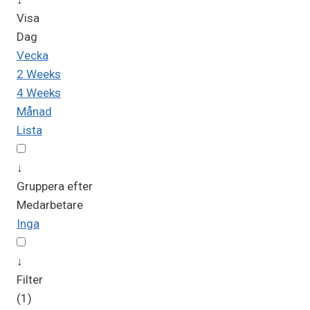
Visa
Dag
Vecka
2 Weeks
4 Weeks
Månad
Lista
↓
Gruppera efter
Medarbetare
Inga
↓
Filter
(1)