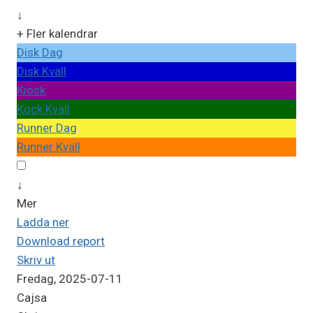
↓
+ Fler kalendrar
Disk Dag
Disk Kväll
Kiosk
Kock Kväll
Runner Dag
Runner Kväll
↓
Mer
Ladda ner
Download report
Skriv ut
Fredag, 2025-07-11
Cajsa