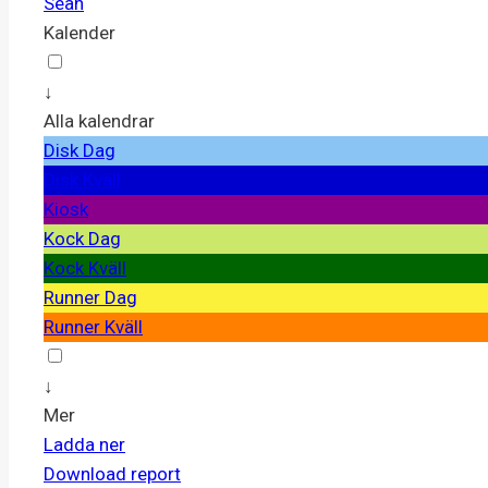
Sean
Kalender
↓
Alla kalendrar
Disk Dag
Disk Kväll
Kiosk
Kock Dag
Kock Kväll
Runner Dag
Runner Kväll
↓
Mer
Ladda ner
Download report