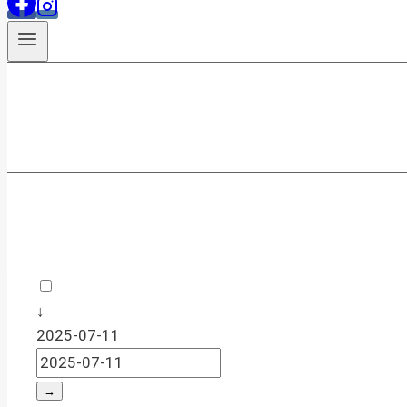
↓
2025-07-11
→