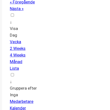
« Föregående
Nästa »
↓
Visa
Dag
Vecka
2 Weeks
4 Weeks
Månad
Lista
↓
Gruppera efter
Inga
Medarbetare
Kalender