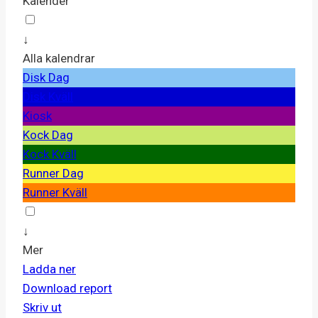
Kalender
↓
Alla kalendrar
Disk Dag
Disk Kväll
Kiosk
Kock Dag
Kock Kväll
Runner Dag
Runner Kväll
↓
Mer
Ladda ner
Download report
Skriv ut