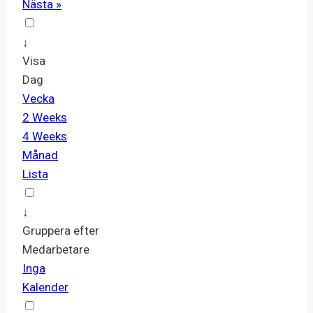
Nästa »
↓
Visa
Dag
Vecka
2 Weeks
4 Weeks
Månad
Lista
↓
Gruppera efter
Medarbetare
Inga
Kalender