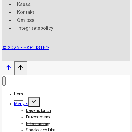
Kassa
Kontakt
Om oss
Integritetspolicy
© 2026 - BAPTISTE'S
Hem
Toggle
Menyer
child
menu
Dagens lunch
Frukostmeny
Eftermiddag
Snacks och Fika