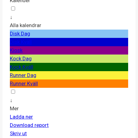
Kalender
↓
Alla kalendrar
Disk Dag
Disk Kväll
Kiosk
Kock Dag
Kock Kväll
Runner Dag
Runner Kväll
↓
Mer
Ladda ner
Download report
Skriv ut