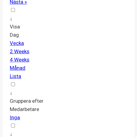
Nästa »
↓
Visa
Dag
Vecka
2 Weeks
4 Weeks
Månad
Lista
↓
Gruppera efter
Medarbetare
Inga
↓